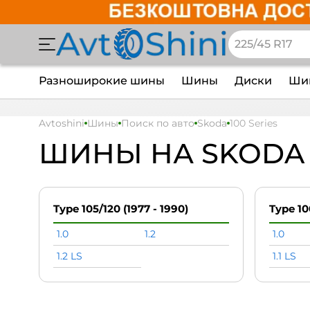
Разноширокие шины
Шины
Диски
Шин
Avtoshini
Шины
Поиск по авто
Skoda
100 Series
ШИНЫ НА SKODA 1
Type 105/120 (1977 - 1990)
Type 10
1.0
1.2
1.0
1.2 LS
1.1 LS