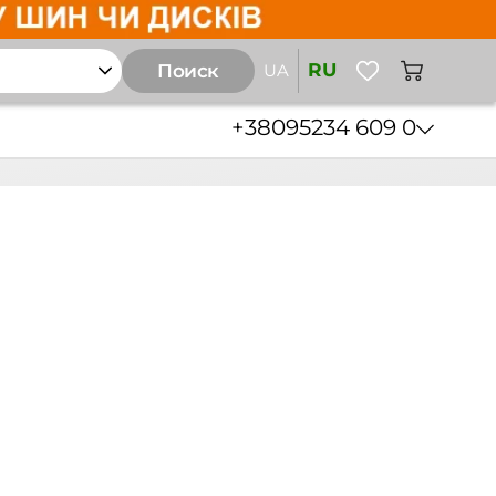
RU
Поиск
UA
+38
095
234 609 0