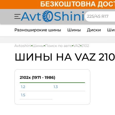
Разноширокие шины
Шины
Диски
Шин
Avtoshini
Шины
Поиск по авто
VAZ
2102
ШИНЫ НА VAZ 210
2102x (1971 - 1986)
1.2
1.3
1.5