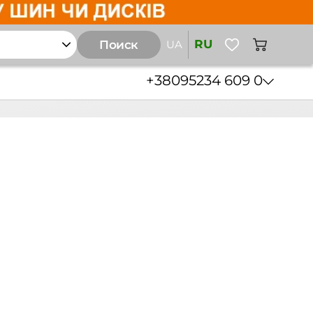
RU
Поиск
UA
+38
095
234 609 0