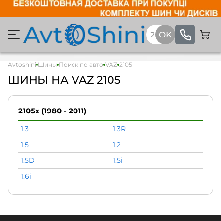
Avtoshini
Шины
Поиск по авто
VAZ
2105
ШИНЫ НА VAZ 2105
2105x (1980 - 2011)
1.3
1.3R
1.5
1.2
1.5D
1.5i
1.6i