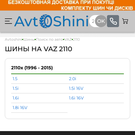
Avtoshini
Шины
Поиск по авто
VAZ
2110
ШИНЫ НА VAZ 2110
2110x (1996 - 2015)
1.5
2.0i
1.5i
1.5i 16V
1.6i
1.6i 16V
1.8i 16V