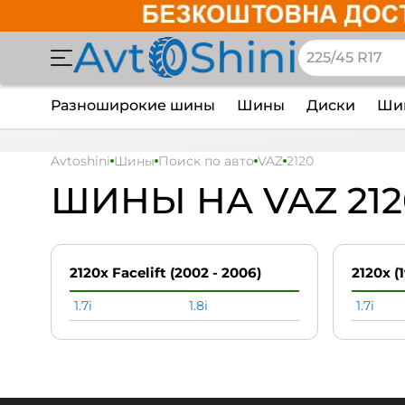
Разноширокие шины
Шины
Диски
Шин
Avtoshini
Шины
Поиск по авто
VAZ
2120
ШИНЫ НА VAZ 212
2120x Facelift (2002 - 2006)
2120x (
1.7i
1.8i
1.7i