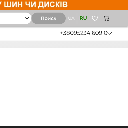
RU
Поиск
UA
+38
095
234 609 0