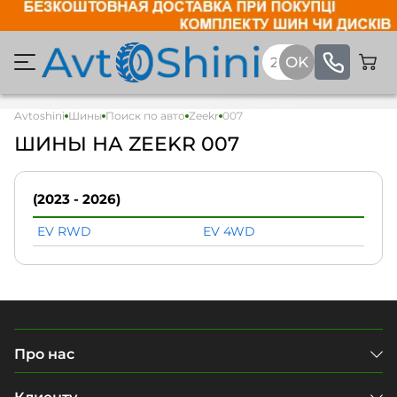
Avtoshini
Шины
Поиск по авто
Zeekr
007
ШИНЫ НА ZEEKR 007
(2023 - 2026)
EV RWD
EV 4WD
Про нас