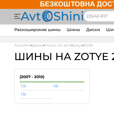
Разноширокие шины
Шины
Диски
Шин
Avtoshini
Шины
Поиск по авто
Zotye
2008
ШИНЫ НА ZOTYE 
(2007 - 2010)
1.3i
1.6i
1.5i