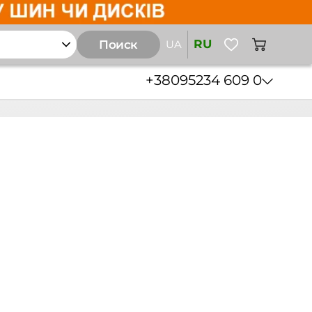
RU
Поиск
UA
+38
095
234 609 0