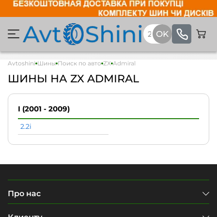
Avtoshini
Шины
Поиск по авто
ZX
Admiral
ШИНЫ НА ZX ADMIRAL
I (2001 - 2009)
2.2i
Про нас