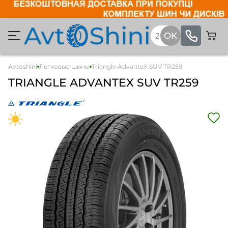
Avtoshini
Легковые шины
Triangle AdvanteX SUV TR259
TRIANGLE ADVANTEX SUV TR259