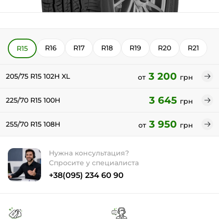
R16
R17
R18
R19
R20
R21
R15
3 200
205/75 R15 102H XL
от
грн
3 645
225/70 R15 100H
грн
3 950
255/70 R15 108H
от
грн
Нужна консультация?
Спросите у специалиста
+38(095) 234 60 90