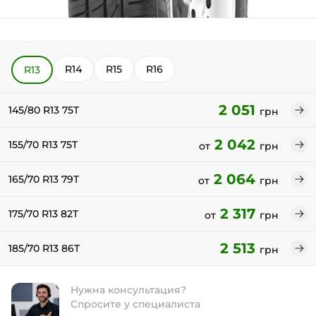
R14
R15
R16
R13
2 051
145/80 R13 75T
грн
2 042
155/70 R13 75T
от
грн
2 064
165/70 R13 79T
от
грн
2 317
175/70 R13 82T
от
грн
2 513
185/70 R13 86T
грн
Нужна консультация?
Спросите у специалиста