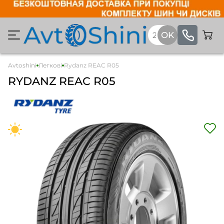
Avtoshini
Легкові
Rydanz REAC R05
RYDANZ REAC R05