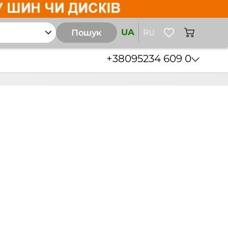
UA
Пошук
RU
+38
095
234 609 0