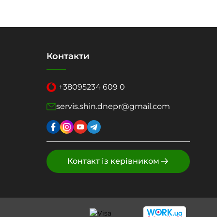
Контакти
+38
095
234 609 0
servis.shin.dnepr@gmail.com
Контакт із керівником