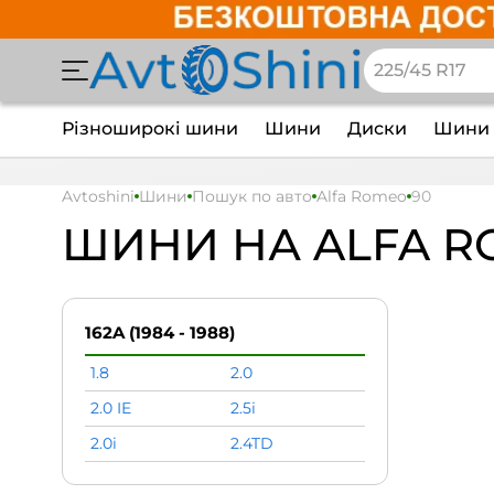
Різноширокі шини
Шини
Диски
Шини 
Avtoshini
Шини
Пошук по авто
Alfa Romeo
90
ШИНИ НА ALFA R
162A (1984 - 1988)
1.8
2.0
2.0 IE
2.5i
2.0i
2.4TD