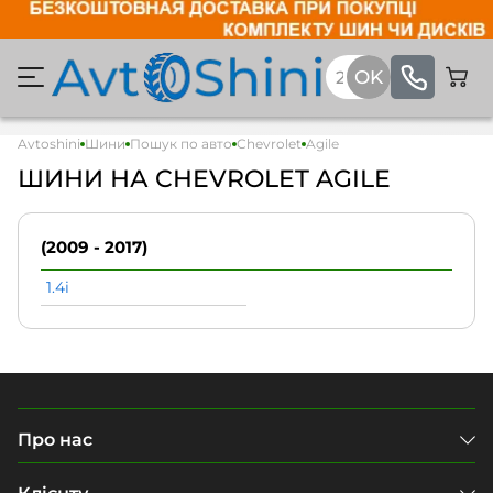
Avtoshini
Шини
Пошук по авто
Chevrolet
Agile
ШИНИ НА CHEVROLET AGILE
(2009 - 2017)
1.4i
Про нас