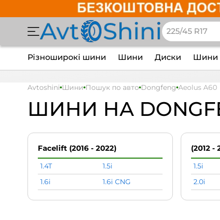
Різноширокі шини
Шини
Диски
Шини 
Avtoshini
Шини
Пошук по авто
Dongfeng
Aeolus A60
ШИНИ НА DONGFE
Facelift (2016 - 2022)
(2012 - 
1.4T
1.5i
1.5i
1.6i
1.6i CNG
2.0i