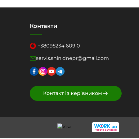
Контакти
+38
095
234 609 0
servis.shin.dnepr@gmail.com
Контакт із керівником