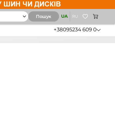
UA
Пошук
RU
+38
095
234 609 0