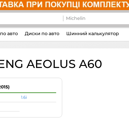
по авто
Диски по авто
Шинний калькулятор
NG AEOLUS A60
2015)
1.6i