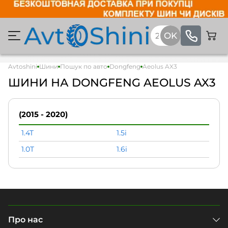
Avtoshini
Шини
Пошук по авто
Dongfeng
Aeolus AX3
ШИНИ НА DONGFENG AEOLUS AX3
(2015 - 2020)
1.4T
1.5i
1.0T
1.6i
Про нас