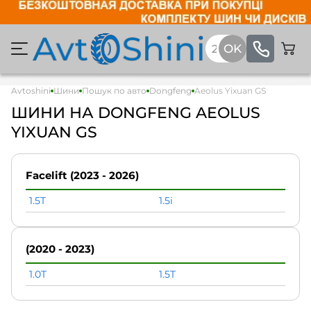
Avtoshini
Шини
Пошук по авто
Dongfeng
Aeolus Yixuan GS
ШИНИ НА DONGFENG AEOLUS
YIXUAN GS
Facelift (2023 - 2026)
1.5T
1.5i
(2020 - 2023)
1.0T
1.5T