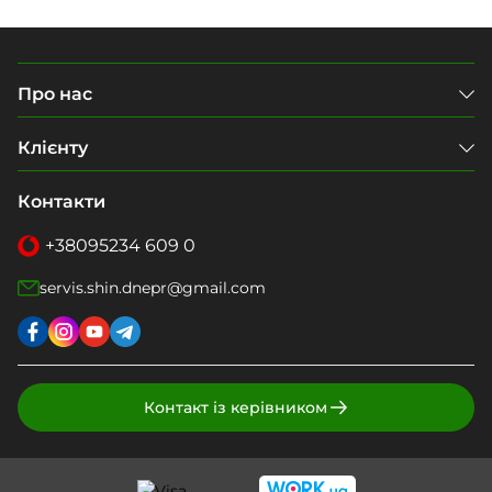
Про нас
Клієнту
Контакти
+38
095
234 609 0
servis.shin.dnepr@gmail.com
Контакт із керівником