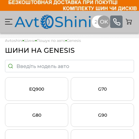
Avtoshini
Шини
Пошук по авто
Genesis
ШИНИ НА GENESIS
EQ900
G70
G80
G90