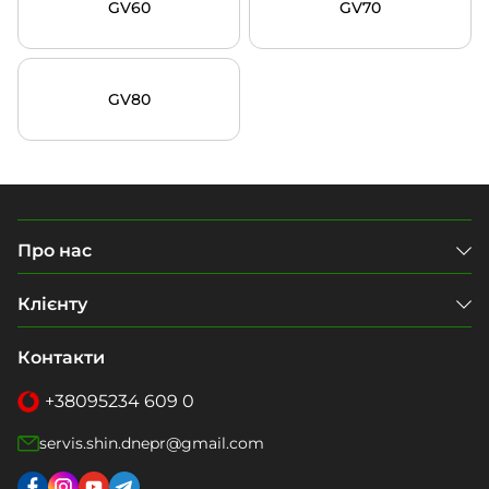
GV60
GV70
GV80
Про нас
Клієнту
Контакти
+38
095
234 609 0
servis.shin.dnepr@gmail.com