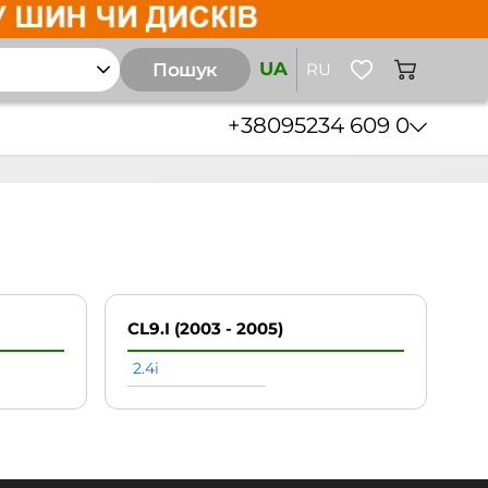
UA
Пошук
RU
+38
095
234 609 0
CL9.I (2003 - 2005)
2.4i