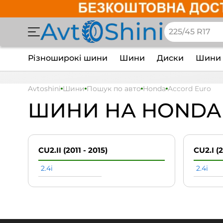
Різноширокі шини
Шини
Диски
Шини 
Avtoshini
Шини
Пошук по авто
Honda
Accord Euro
ШИНИ НА HONDA
CU2.II (2011 - 2015)
CU2.I (2
2.4i
2.4i