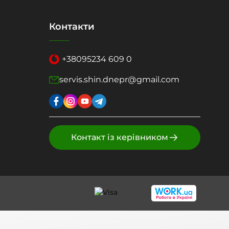
Контакти
+38
095
234 609 0
servis.shin.dnepr@gmail.com
Контакт із керівником