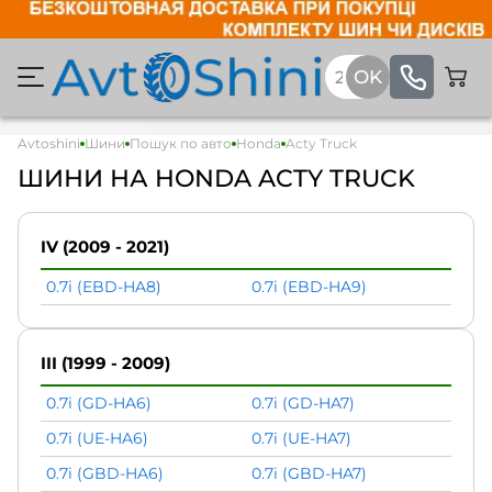
Avtoshini
Шини
Пошук по авто
Honda
Acty Truck
ШИНИ НА HONDA ACTY TRUCK
IV (2009 - 2021)
0.7i (EBD-HA8)
0.7i (EBD-HA9)
III (1999 - 2009)
0.7i (GD-HA6)
0.7i (GD-HA7)
0.7i (UE-HA6)
0.7i (UE-HA7)
0.7i (GBD-HA6)
0.7i (GBD-HA7)