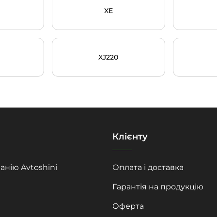
XE
XJ220
Клієнту
анію Avtoshini
Оплата і доставка
Гарантія на продукцію
Оферта