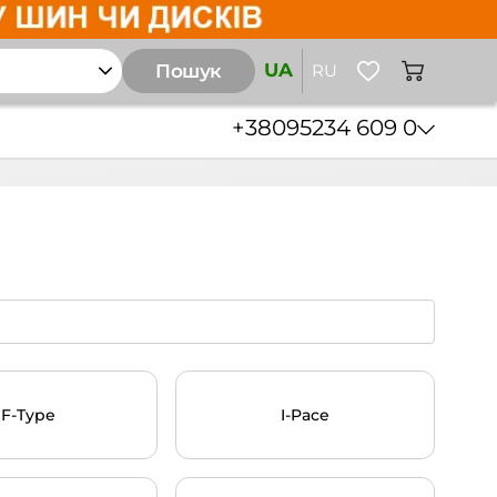
UA
Пошук
RU
+38
095
234 609 0
F-Type
I-Pace