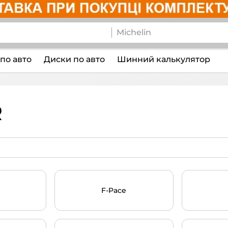
по авто
Диски по авто
Шинний калькулятор
R
F-Pace