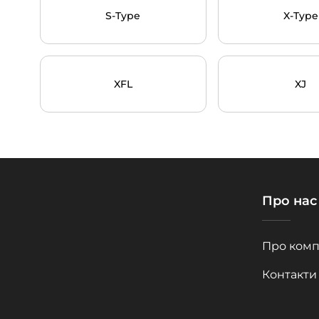
S-Type
X-Type
XFL
XJ
Про нас
Про комп
Контакти