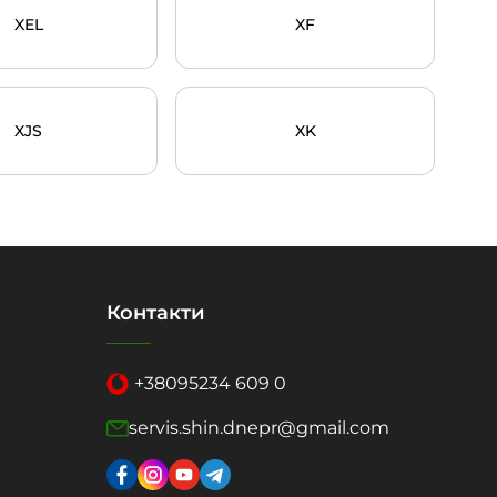
XEL
XF
XJS
XK
Контакти
+38
095
234 609 0
servis.shin.dnepr@gmail.com