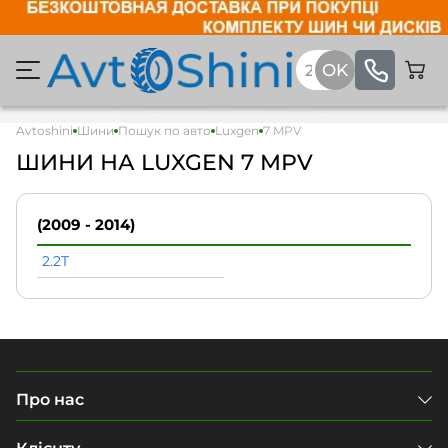
Avtoshini
Шини
Пошук по авто
Luxgen
7 MPV
ШИНИ НА LUXGEN 7 MPV
(2009 - 2014)
2.2T
Про нас