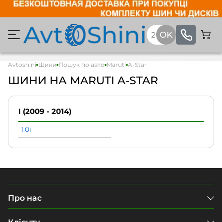
Avtoshini
Шини
Пошук по авто
Maruti
A-Star
ШИНИ НА MARUTI A-STAR
I (2009 - 2014)
1.0i
Про нас