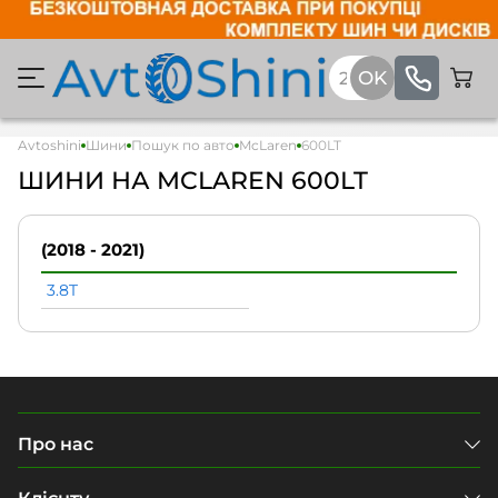
Avtoshini
Шини
Пошук по авто
McLaren
600LT
ШИНИ НА MCLAREN 600LT
(2018 - 2021)
3.8T
Про нас