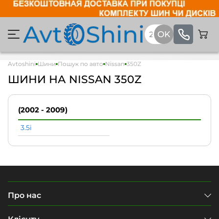
Avtoshini
Шини
Пошук по авто
Nissan
350Z
ШИНИ НА NISSAN 350Z
(2002 - 2009)
3.5i
Про нас