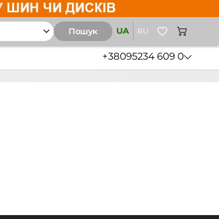
UA
Пошук
RU
+38
095
234 609 0