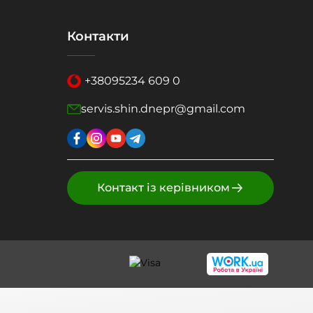
Контакти
+38
095
234 609 0
servis.shin.dnepr@gmail.com
Контакт із керівником