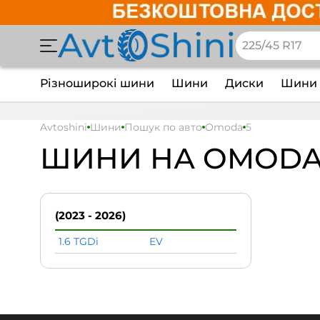
Різноширокі шини
Шини
Диски
Шини 
Avtoshini
Шини
Пошук по авто
Omoda
5
ШИНИ НА OMODA
(2023 - 2026)
1.6 TGDi
EV