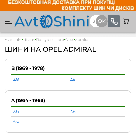
Avtoshini
Шини
Пошук по авто
Opel
Admiral
ШИНИ НА OPEL ADMIRAL
B (1969 - 1978)
2.8
2.8i
A (1964 - 1968)
2.6
2.8
4.6