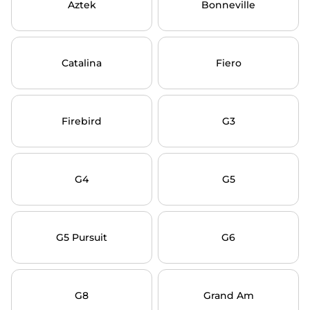
Aztek
Bonneville
Catalina
Fiero
Firebird
G3
G4
G5
G5 Pursuit
G6
G8
Grand Am