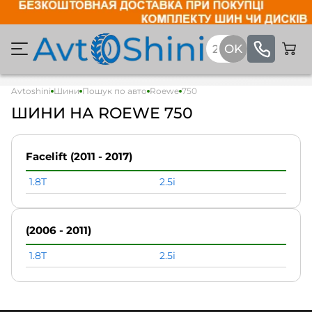
Avtoshini
Шини
Пошук по авто
Roewe
750
ШИНИ НА ROEWE 750
Facelift (2011 - 2017)
1.8T
2.5i
(2006 - 2011)
1.8T
2.5i