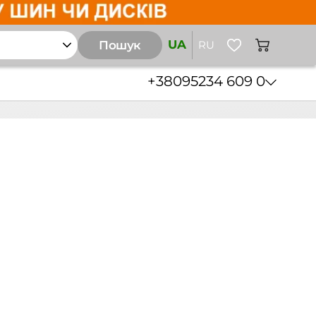
UA
Пошук
RU
+38
095
234 609 0