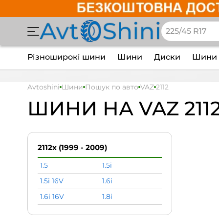
Різноширокі шини
Шини
Диски
Шини 
Avtoshini
Шини
Пошук по авто
VAZ
2112
ШИНИ НА VAZ 211
2112x (1999 - 2009)
1.5
1.5i
1.5i 16V
1.6i
1.6i 16V
1.8i