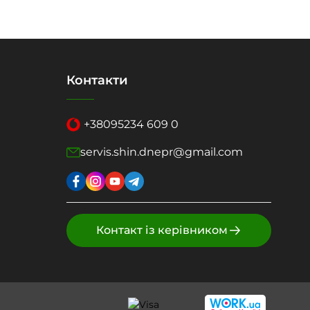
Контакти
+38
095
234 609 0
servis.shin.dnepr@gmail.com
Контакт із керівником