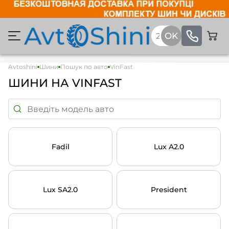
Avtoshini
Шини
Пошук по авто
VinFast
ШИНИ НА VINFAST
Fadil
Lux A2.0
Lux SA2.0
President