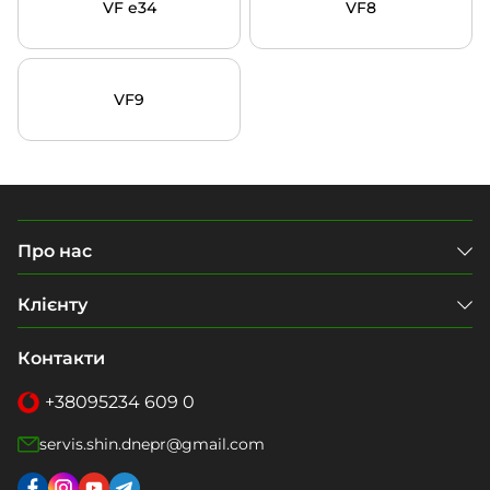
VF e34
VF8
VF9
Про нас
Клієнту
Контакти
+38
095
234 609 0
servis.shin.dnepr@gmail.com