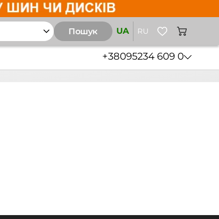
UA
Пошук
RU
+38
095
234 609 0