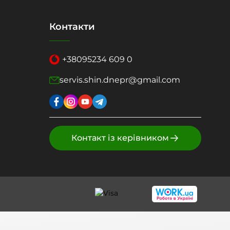
Контакти
+38
095
234 609 0
servis.shin.dnepr@gmail.com
Контакт із керівником