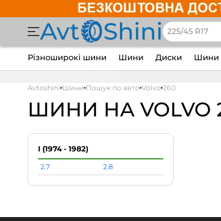
Різноширокі шини
Шини
Диски
Шини 
Avtoshini
Шини
Пошук по авто
Volvo
260
ШИНИ НА VOLVO 
I (1974 - 1982)
2.7
2.8