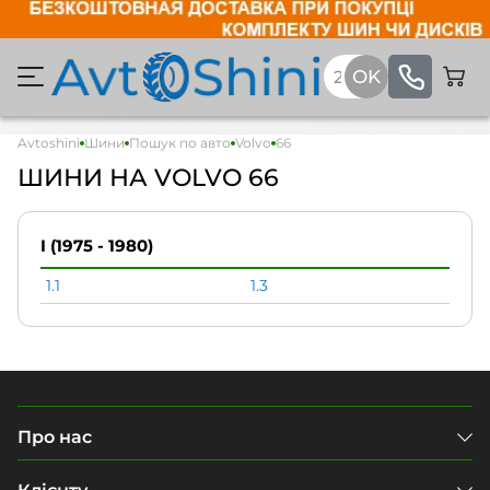
Avtoshini
Шини
Пошук по авто
Volvo
66
ШИНИ НА VOLVO 66
I (1975 - 1980)
1.1
1.3
Про нас