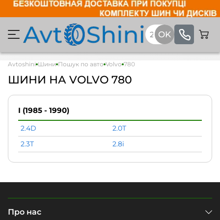
Avtoshini
Шини
Пошук по авто
Volvo
780
ШИНИ НА VOLVO 780
I (1985 - 1990)
2.4D
2.0T
2.3T
2.8i
Про нас