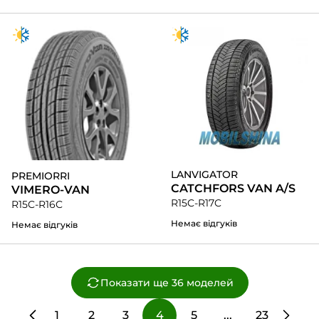
LANVIGATOR
PREMIORRI
CATCHFORS VAN A/S
VIMERO-VAN
R15C-R17C
R15C-R16C
Немає відгуків
Немає відгуків
Показати ще 36 моделей
1
2
3
4
5
...
23