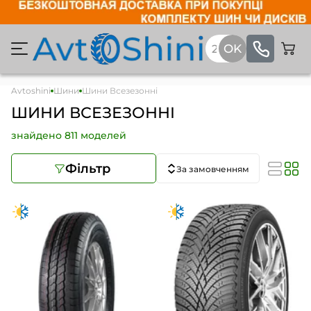
Avtoshini
Шини
Шини Всезезонні
ШИНИ ВСЕЗЕЗОННІ
знайдено 811 моделей
Фільтр
За замовченням