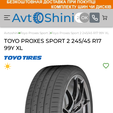
Avtoshini
Легкові
Toyo Proxes Sport 2
Toyo Proxes Sport 2 245/45 R17 99Y XL
TOYO
PROXES SPORT 2
245/45 R17
99Y XL