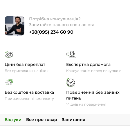
Потрібна консультація?
Запитайте нашого спеціаліста
+38(095) 234 60 90
Ціни без переплат
Експертна допомога
Без прихованих націнок
Консультація перед покупкою
Безкоштовна доставка
Повернення без зайвих
питань
При замовленні комплекту
14 днів на повернення
Відгуки
Все про товар
Запитання