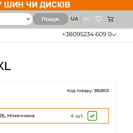
UA
Пошук
RU
+38
095
234 609 0
XL
Код товару: 382803
4 шт.
26, Німеччина