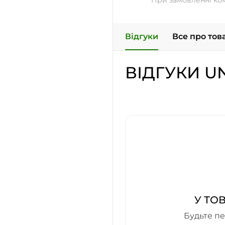
При замовленні ко
Відгуки
Все про тов
ВІДГУКИ U
У ТО
Будьте пе