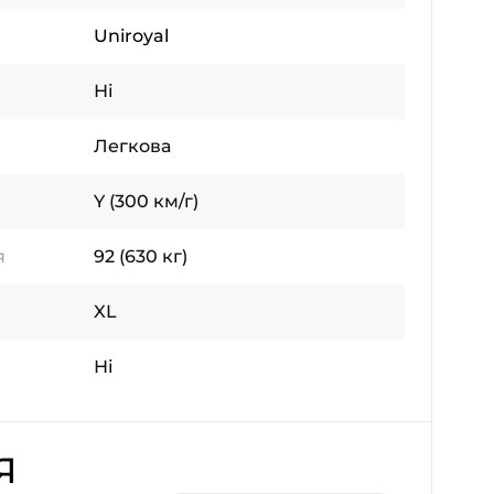
Uniroyal
Ні
Легкова
Y (300 км/г)
я
92 (630 кг)
XL
Ні
Я