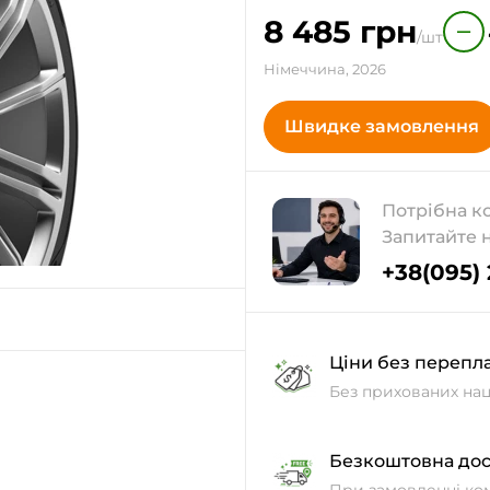
8 485
грн
−
/шт
Німеччина, 2026
Швидке замовлення
Потрібна к
Запитайте 
+38(095)
Ціни без перепл
Без прихованих нац
Безкоштовна дос