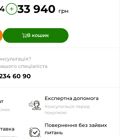
33 940
+
4
грн
В кошик
онсультація?
нашого спеціаліста
 234 60 90
Експертна допомога
ат
Консультація перед
інок
покупкою
Повернення без зайвих
тавка
питань