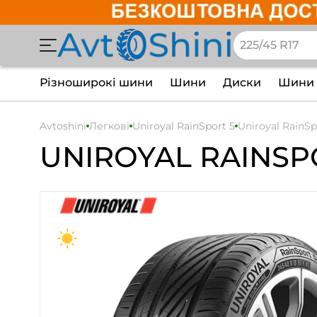
Різноширокі шини
Шини
Диски
Шини 
Avtoshini
Легкові
Uniroyal RainSport 5
Uniroyal RainSp
UNIROYAL
RAINSP