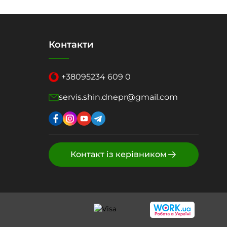
Контакти
+38
095
234 609 0
servis.shin.dnepr@gmail.com
Контакт із керівником