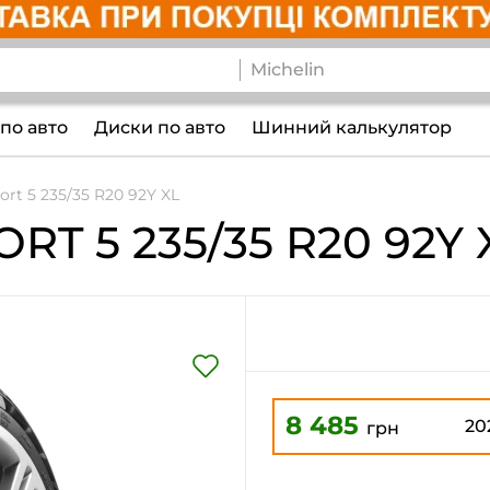
по авто
Диски по авто
Шинний калькулятор
ort 5 235/35 R20 92Y XL
ORT 5
235/35 R20 92Y 
8 485
20
грн