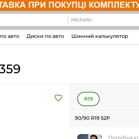
по авто
Диски по авто
Шинний калькулятор
359
R19
90/90 R19 52P
Потрібна к