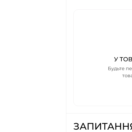
У ТО
Будьте пе
тов
ЗАПИТАНН