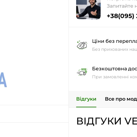
Запитайте 
+38(095)
Ціни без перепл
Без прихованих нац
Безкоштовна дос
При замовленні ко
Відгуки
Все про мо
ВІДГУКИ V