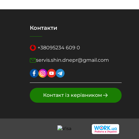
Контакти
+38
095
234 609 0
servis.shin.dnepr@gmail.com
Контакт із керівником