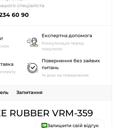
нашого спеціаліста
 234 60 90
Експертна допомога
ат
Консультація перед
інок
покупкою
Повернення без зайвих
тавка
питань
мплекту
14 днів на повернення
дель
Запитання
EE RUBBER VRM-359
Залишити свій відгук