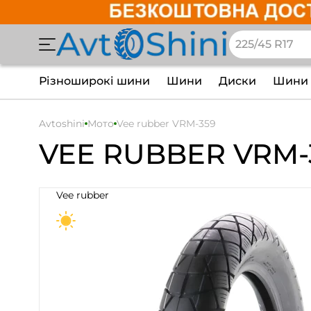
Різноширокі шини
Шини
Диски
Шини 
Avtoshini
Мото
Vee rubber VRM-359
VEE RUBBER VRM-
Vee rubber