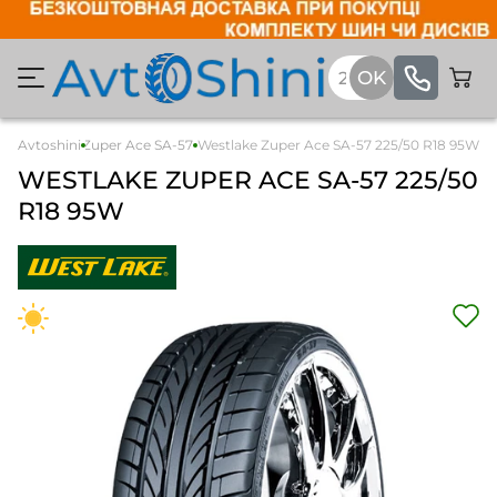
ві
Avtoshini
Westlake Zuper Ace SA-57
Westlake Zuper Ace SA-57 225/50 R18 95W
WESTLAKE
ZUPER ACE SA-57
225/50
R18 95W