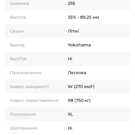
Ширина
255
Висота
35% - 89.25 мм
Сезон
Літні
Бренд
Yokohama
RunFlat
Ні
Призначення
Легкова
Індекс швидкості
W (270 км/г)
Індекс навантаження
98 (750 кг)
Посилення
XL
Шипований
Ні