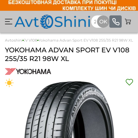
dvan Sport EV V108
Avtoshini
Yokohama Advan Sport EV V108 255/35 R21 98W XL
YOKOHAMA
ADVAN SPORT EV V108
255/35 R21 98W XL