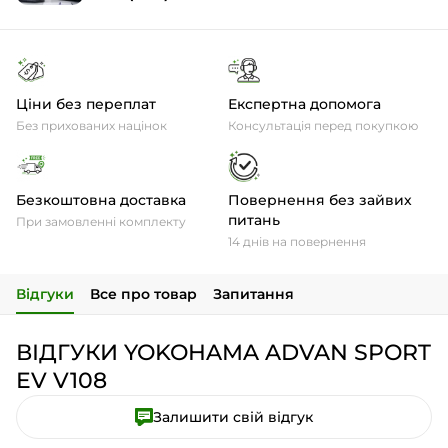
Ціни без переплат
Експертна допомога
Без прихованих націнок
Консультація перед покупкою
Безкоштовна доставка
Повернення без зайвих
питань
При замовленні комплекту
14 днів на повернення
Відгуки
Все про товар
Запитання
ВІДГУКИ YOKOHAMA ADVAN SPORT
EV V108
Залишити свій відгук