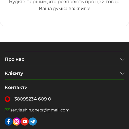
Будьте першим, хто розповість про цей товар.
Ваша думка важлива!
Про нас
Клієнту
Контакти
+38
095
234 609 0
servis.shin.dnepr@gmail.com