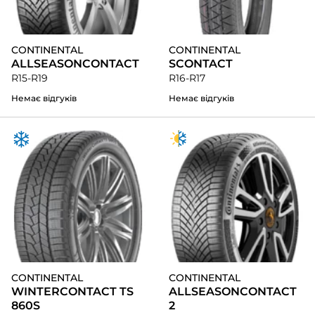
CONTINENTAL
CONTINENTAL
ALLSEASONCONTACT
SCONTACT
R15-R19
R16-R17
Немає відгуків
Немає відгуків
CONTINENTAL
CONTINENTAL
WINTERCONTACT TS
ALLSEASONCONTACT
860S
2