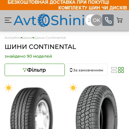
Avtoshini
Шини
Шини Continental
ШИНИ CONTINENTAL
знайдено 90 моделей
Фільтр
За замовченням