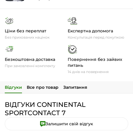
Ціни без переплат
Експертна допомога
Без прихованих націнок
Консультація перед покупкою
Безкоштовна доставка
Повернення без зайвих
питань
При замовленні комплекту
14 днів на повернення
Відгуки
Все про товар
Запитання
ВІДГУКИ CONTINENTAL
SPORTCONTACT 7
Залишити свій відгук