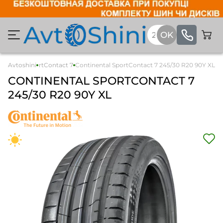
ntinental SportContact 7
Avtoshini
Continental SportContact 7 245/30 R20 90Y XL
CONTINENTAL
SPORTCONTACT 7
245/30 R20 90Y XL