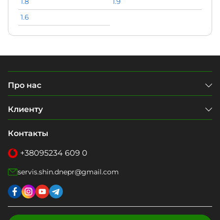
1.8
1.9
1.6
Про нас
Клиенту
Контакты
+38
095
234 609 0
servis.shin.dnepr@gmail.com