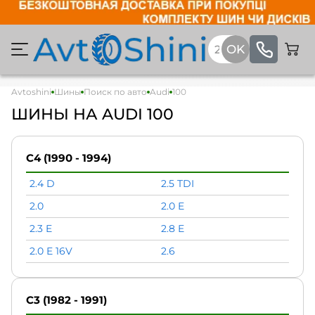
Avtoshini
Шины
Поиск по авто
Audi
100
ШИНЫ НА AUDI 100
C4 (1990 - 1994)
2.4 D
2.5 TDI
2.0
2.0 E
2.3 E
2.8 E
2.0 E 16V
2.6
C3 (1982 - 1991)