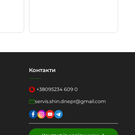
Контакти
+38
095
234 609 0
servis.shin.dnepr@gmail.com