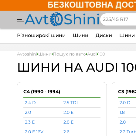
Різноширокі шини
Шини
Диски
Шини 
Avtoshini
Шини
Пошук по авто
Audi
100
ШИНИ НА AUDI 10
C4 (1990 - 1994)
C3 (1982
2.4 D
2.5 TDI
2.0 D
2.0
2.0 E
1.8
2.3 E
2.8 E
2.0
2.0 E 16V
2.6
2.2 Tur