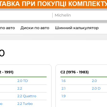
по авто
Диски по авто
Шинний калькулятор
0
 - 1991)
C2 (1976 - 1983)
2.0 TD
1.6
2.0
2.2
2.1
2.0 D
2.2 Quattro
1.9
bo
2.2 Turbo