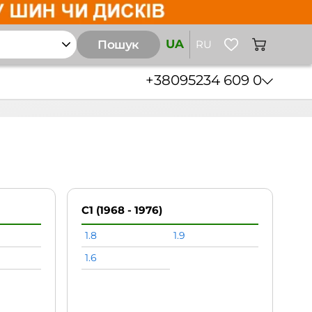
UA
Пошук
RU
+38
095
234 609 0
C1 (1968 - 1976)
1.8
1.9
1.6