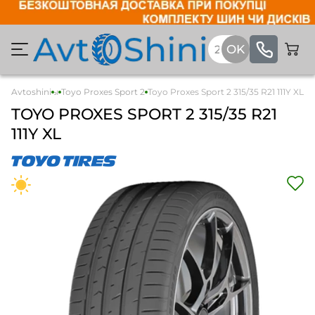
гковые шины
Avtoshini
Toyo Proxes Sport 2
Toyo Proxes Sport 2 315/35 R21 111Y XL
TOYO
PROXES SPORT 2
315/35 R21
111Y XL