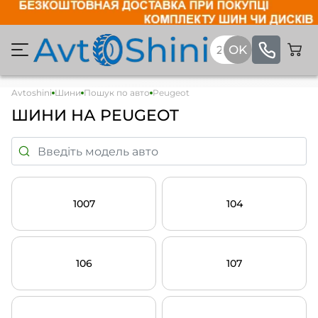
Avtoshini
Шини
Пошук по авто
Peugeot
ШИНИ НА PEUGEOT
1007
104
106
107