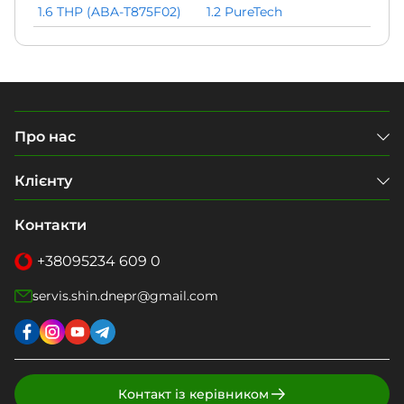
1.6 THP (ABA-T875F02)
1.2 PureTech
Про нас
Клієнту
Контакти
+38
095
234 609 0
servis.shin.dnepr@gmail.com
Контакт із керівником