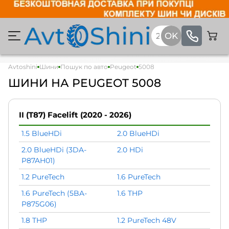
Avtoshini
Шини
Пошук по авто
Peugeot
5008
ШИНИ НА PEUGEOT 5008
II (T87) Facelift (2020 - 2026)
1.5 BlueHDi
2.0 BlueHDi
2.0 BlueHDi (3DA-
2.0 HDi
P87AH01)
1.2 PureTech
1.6 PureTech
1.6 PureTech (5BA-
1.6 THP
P875G06)
1.8 THP
1.2 PureTech 48V