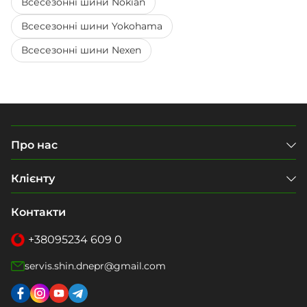
Всесезонні шини Nokian
Всесезонні шини Yokohama
Всесезонні шини Nexen
Про нас
Клієнту
Контакти
+38
095
234 609 0
servis.shin.dnepr@gmail.com