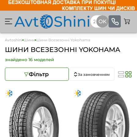
Avtoshini
Шини
Шини Всезезонні Yokohama
ШИНИ ВСЕЗЕЗОННІ YOKOHAMA
знайдено 16 моделей
Фільтр
За замовченням