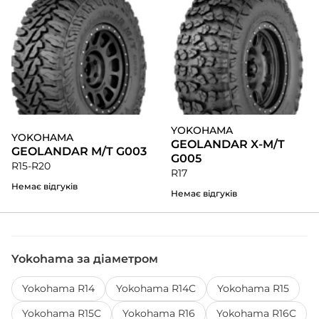
YOKOHAMA
YOKOHAMA
GEOLANDAR X-M/T
GEOLANDAR M/T G003
G005
R15-R20
R17
Немає відгуків
Немає відгуків
Yokohama за діаметром
Yokohama R14
Yokohama R14C
Yokohama R15
Yokohama R15C
Yokohama R16
Yokohama R16C