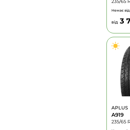
235/65 
Немає від
3 
від
APLUS
A919
235/65 