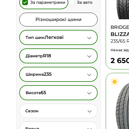
За параметрами
За авто
Різноширокі шини
BRIDG
BLIZZ
Легкові
Тип шин
235/65 
Немає від
R18
Діаметр
2 65
235
Ширина
65
Висота
Сезон
Бренд