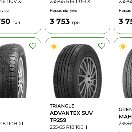
R18 110V XL
235/65 R18 110H XL
235/6
гуків
Немає відгуків
Немає 
750
3 753
3 
грн
грн
TRIANGLE
GRE
ADVANTEX SUV
MAH
TR259
R18 110H XL
235/6
235/65 R18 106H