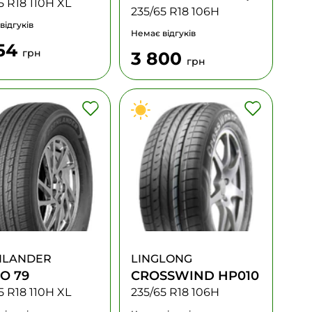
5 R18 110H XL
235/65 R18 106H
відгуків
Немає відгуків
754
грн
3 800
грн
NLANDER
LINGLONG
O 79
CROSSWIND HP010
5 R18 110H XL
235/65 R18 106H