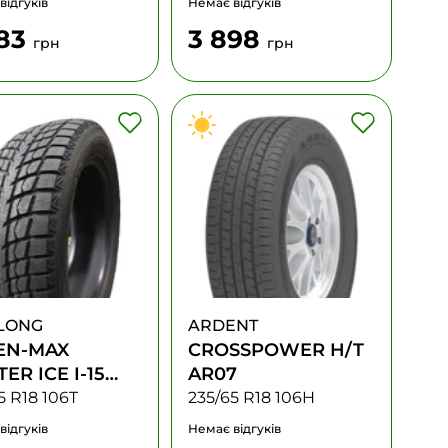
відгуків
Немає відгуків
883
3 898
грн
грн
LONG
ARDENT
EN-MAX
CROSSPOWER H/T
ER ICE I-15
AR07
5 R18 106T
235/65 R18 106H
відгуків
Немає відгуків