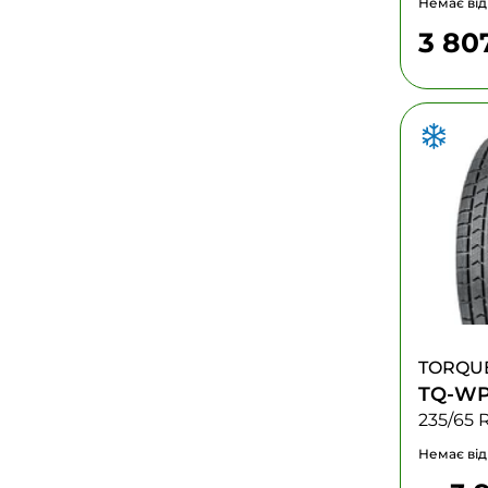
Немає від
3 80
TORQU
TQ-WP
235/65 
Немає від