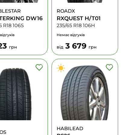
BLESTAR
ROADX
TERKING DW16
RXQUEST H/T01
5 R18 106S
235/65 R18 106H
відгуків
Немає відгуків
23
3 679
грн
від
грн
HABILEAD
OS