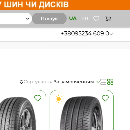
UA
Пошук
RU
+38
095
234 609 0
Сортування:
За замовченням