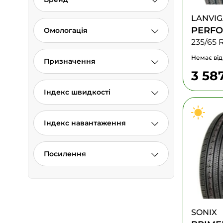
LANVI
PERF
Омологація
235/65 
Немає від
Призначення
3 58
Індекс швидкості
Індекс навантаження
Посилення
SONIX