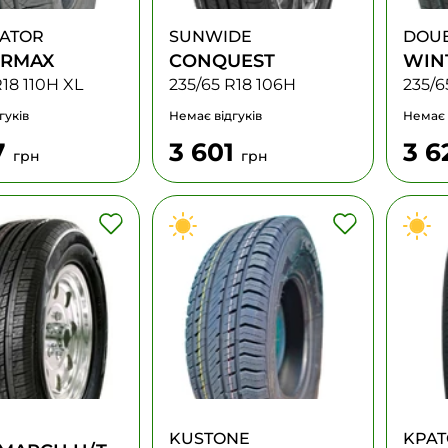
GATOR
SUNWIDE
DOU
ORMAX
CONQUEST
WIN
R18 110H XL
235/65 R18 106H
235/6
гуків
Немає відгуків
Немає 
7
3 601
3 6
грн
грн
KUSTONE
KPAT