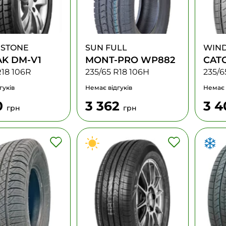
ESTONE
SUN FULL
WIN
AK DM-V1
MONT-PRO WP882
CAT
R18 106R
235/65 R18 106H
235/6
гуків
Немає відгуків
Немає 
0
3 362
3 
грн
грн