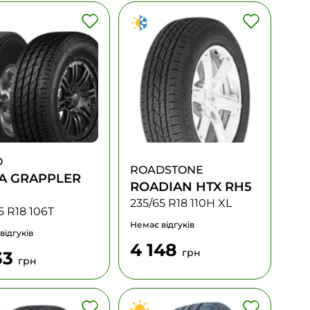
O
ROADSTONE
A GRAPPLER
ROADIAN HTX RH5
235/65 R18 110H XL
5 R18 106T
Немає відгуків
відгуків
4 148
грн
33
грн