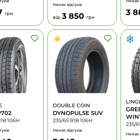
гуків
Немає 
Немає відгуків
7
3 
грн
3 850
від
грн
LING
E
DOUBLE COIN
GRE
702
DYNOPULSE SUV
WINT
R18 106H
235/65 R18 106H
SUV
235/6
гуків
Немає відгуків
Немає 