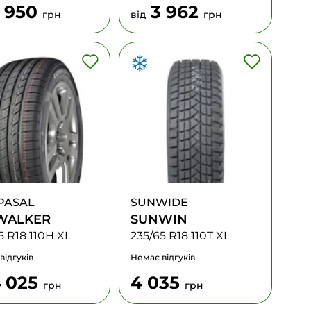
 950
3 962
грн
від
грн
PASAL
SUNWIDE
IWALKER
SUNWIN
5 R18 110H XL
235/65 R18 110T XL
відгуків
Немає відгуків
 025
4 035
грн
грн