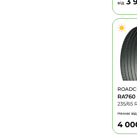
3 
від
ROADC
RA760
235/65 
Немає від
4 0