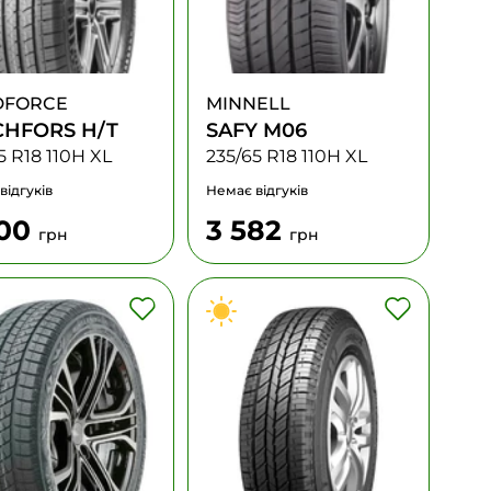
DFORCE
MINNELL
CHFORS H/T
SAFY M06
5 R18 110H XL
235/65 R18 110H XL
відгуків
Немає відгуків
400
3 582
грн
грн