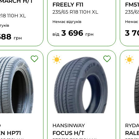
MARCH H/T
FREELY F11
FM5
235/65 R18 110H XL
235/6
R18 110H XL
Немає відгуків
Немає 
гуків
3 696
3 
від
грн
688
грн
O
HANSINWAY
RYD
N HP71
FOCUS H/T
RALE