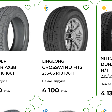
NITT
DER
LINGLONG
DUR
R AX38
CROSSWIND HT2
H/T
R18 106T
235/65 R18 106H
235/6
гуків
Немає відгуків
Немає 
0
4 100
грн
грн
4 1