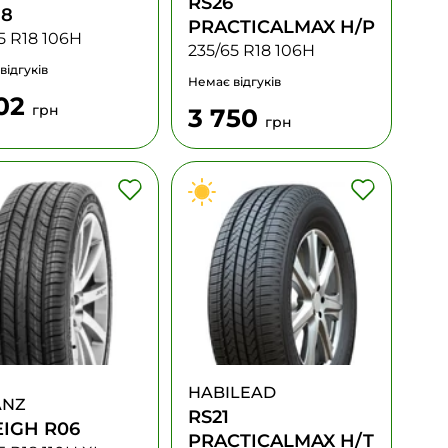
RS26
18
PRACTICALMAX H/P
5 R18 106H
235/65 R18 106H
відгуків
Немає відгуків
702
грн
3 750
грн
HABILEAD
ANZ
RS21
IGH R06
PRACTICALMAX H/T