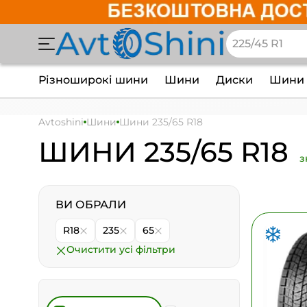
Різноширокі шини
Шини
Диски
Шини 
Avtoshini
Шини
Шини 235/65 R18
ШИНИ 235/65 R18
з
ВИ ОБРАЛИ
R18
235
65
Очистити усі фільтри