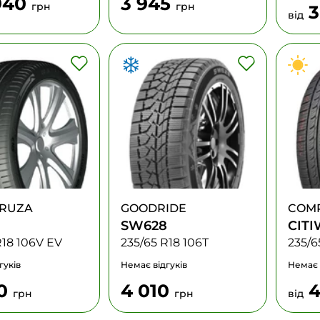
940
3 945
грн
грн
3
від
RUZA
GOODRIDE
COM
SW628
CIT
R18 106V EV
235/65 R18 106T
235/6
гуків
Немає відгуків
Немає 
00
4 010
4
грн
грн
від